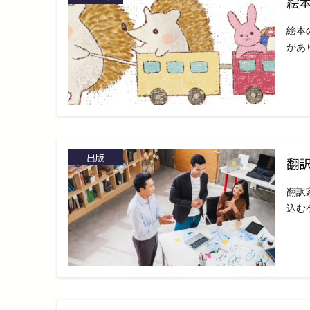
絵
絵本
があ
出版
翻
翻訳
込む