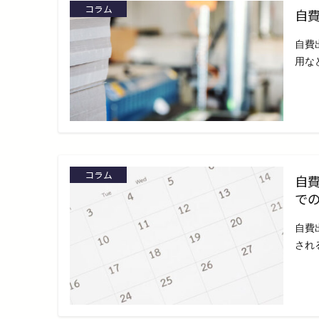
コラム
自
自費
用な
コラム
自
で
自費
され