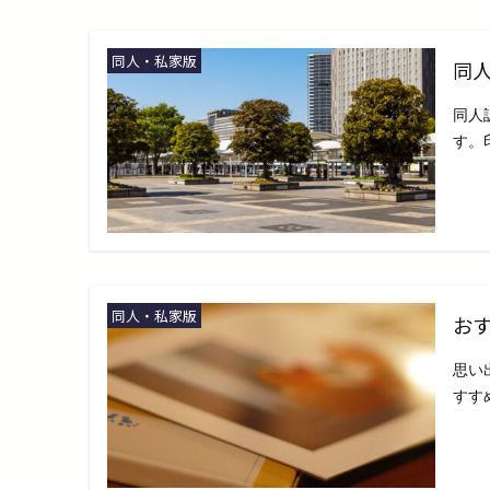
同人・私家版
同
同人
す。
同人・私家版
お
思い
すす