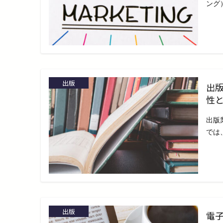
ング
出版
出
性
出版
では
出版
電