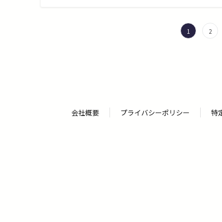
投
1
2
稿
の
ペ
ー
ジ
送
り
会社概要
プライバシーポリシー
特