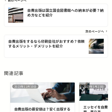
前のページへ
投
自費出版は国立国会図書館への納本が必要？納
稿
め方などを紹介
ナ
ビ
ゲ
次のページへ
ー
自費出版をするなら印刷会社がおすすめ？依頼
シ
するメリット・デメリットを紹介
ョ
ン
関連記事
2023年11月10日
2023年1月22日
エッセイを自費出
自費出版の最安値は？安く出版する
用、売り方