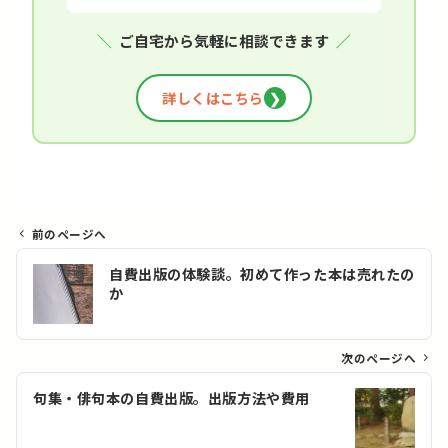
＼
ご自宅から気軽に相談できます
／
詳しくはこちら
❯
前のページへ
投
自費出版の体験談。初めて作った本は売れたの
稿
か
ナ
ビ
ゲ
次のページへ
ー
句集・俳句本の自費出版。出版方法や費用
シ
ョ