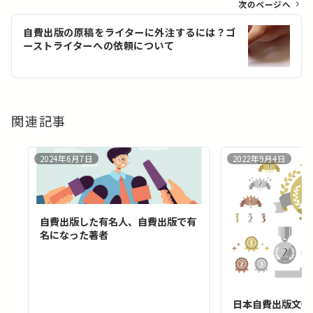
ゲ
次のページへ
ー
自費出版の原稿をライターに外注するには？ゴ
シ
ーストライターへの依頼について
ョ
ン
関連記事
2024年6月7日
2022年9月4日
自費出版した有名人、自費出版で有
名になった著者
日本自費出版文化