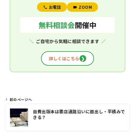
お電話
ZOOM
無料相談会
開催中
＼
ご自宅から気軽に相談できます
／
詳しくはこちら
❯
前のページへ
投
自費出版本は書店通路沿いに面出し・平積みで
稿
きる？
ナ
ビ