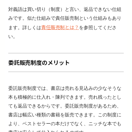
対義語は買い切り（制度）と言い、返品できない仕組
みです。似た仕組みで責任販売制という仕組みもあり
責任販売制とは？
ます。詳しくは
を参照してくださ
い。
委託販売制度のメリット
委託販売制度では、書店は売れる見込みの少なそうな
本も積極的に仕入れ・陳列できます。売れ残ったとし
ても返品できるからです。委託販売制度があるため、
書店は幅広い種類の書籍を販売できます。この制度に
より、ベストセラーの本だけでなく、ニッチな本でも