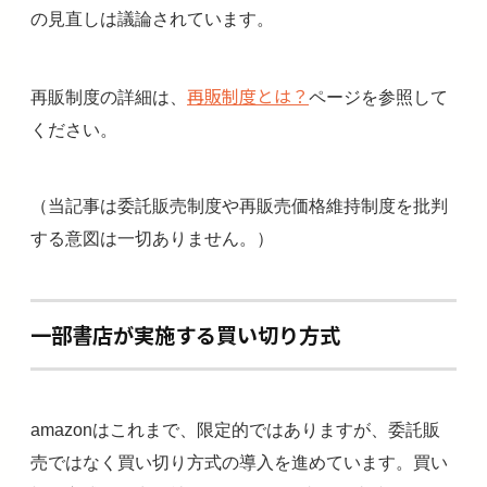
の見直しは議論されています。
再販制度とは？
再販制度の詳細は、
ページを参照して
ください。
（当記事は委託販売制度や再販売価格維持制度を批判
する意図は一切ありません。）
一部書店が実施する買い切り方式
amazonはこれまで、限定的ではありますが、委託販
売ではなく買い切り方式の導入を進めています。買い