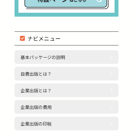
ナビメニュー
基本パッケージの説明
自費出版とは？
企業出版とは？
企業出版の費用
企業出版の印税