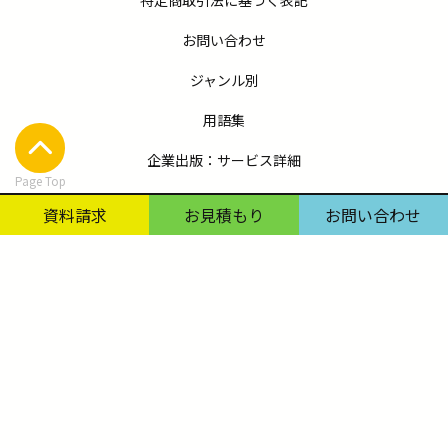
特定商取引法に基づく表記
お問い合わせ
ジャンル別
用語集
企業出版：サービス詳細
Page Top
コラム
資料請求
お見積もり
お問い合わせ
出版
同人・私家版