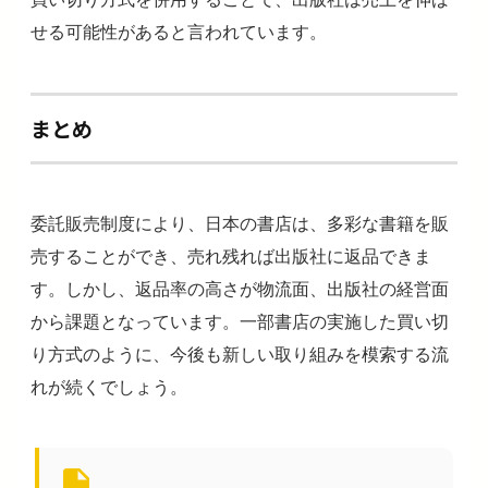
せる可能性があると言われています。
まとめ
委託販売制度により、日本の書店は、多彩な書籍を販
売することができ、売れ残れば出版社に返品できま
す。しかし、返品率の高さが物流面、出版社の経営面
から課題となっています。一部書店の実施した買い切
り方式のように、今後も新しい取り組みを模索する流
れが続くでしょう。