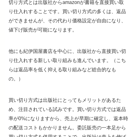
切り方式とは出版社からamazonが書籍を直接買い取
り仕入れすることです。買い切り方式の多くは、返品
ができませんが、その代わり価格設定が自由になり、
値下げ販売が可能になります。
他にも紀伊国屋書店を中心に、出版社から直接買い切
り仕入れする新しい取り組みも進んでいます。（こち
らは返品率を低く抑える取り組みなど総合的なも
の。）
買い切り方式は出版社にとってもメリットがあるた
め、注目されている試みです。買い切り方式では返品
率が0%になりますから、売上が早期に確定し、返本時
の配送コストもかかりません。委託販売の一本足から
買い切り方式を併用することで、出版社は売上を伸ば