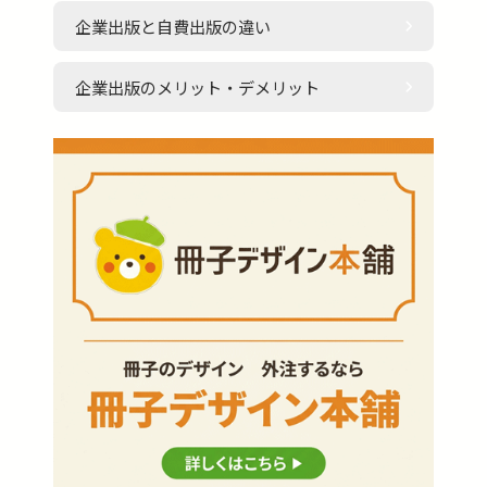
企業出版と自費出版の違い
企業出版のメリット・デメリット